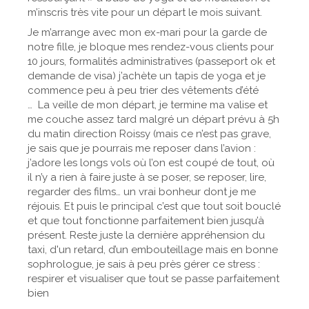
m’inscris très vite pour un départ le mois suivant.
Je m’arrange avec mon ex-mari pour la garde de
notre fille, je bloque mes rendez-vous clients pour
10 jours, formalités administratives (passeport ok et
demande de visa) j’achète un tapis de yoga et je
commence peu à peu trier des vêtements d’été
… La veille de mon départ, je termine ma valise et
me couche assez tard malgré un départ prévu à 5h
du matin direction Roissy (mais ce n’est pas grave,
je sais que je pourrais me reposer dans l’avion :
j’adore les longs vols où l’on est coupé de tout, où
il n’y a rien à faire juste à se poser, se reposer, lire,
regarder des films… un vrai bonheur dont je me
réjouis. Et puis le principal c’est que tout soit bouclé
et que tout fonctionne parfaitement bien jusqu’à
présent. Reste juste la dernière appréhension du
taxi, d'un retard, d’un embouteillage mais en bonne
sophrologue, je sais à peu près gérer ce stress :
respirer et visualiser que tout se passe parfaitement
bien