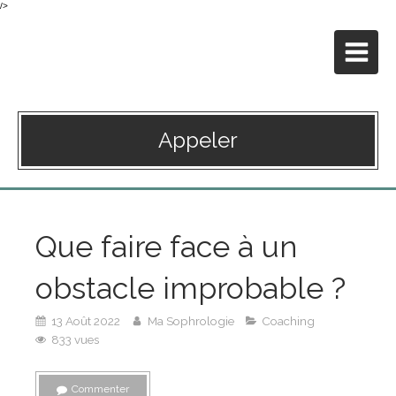
/>
Ma Sophrologie
à Paris 16ème
Appeler
Que faire face à un
obstacle improbable ?
13 Août 2022
Ma Sophrologie
Coaching
833 vues
Commenter