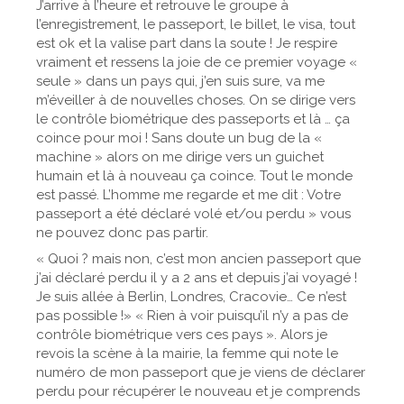
J’arrive à l’heure et retrouve le groupe à
l’enregistrement, le passeport, le billet, le visa, tout
est ok et la valise part dans la soute ! Je respire
vraiment et ressens la joie de ce premier voyage «
seule » dans un pays qui, j’en suis sure, va me
m’éveiller à de nouvelles choses. On se dirige vers
le contrôle biométrique des passeports et là … ça
coince pour moi ! Sans doute un bug de la «
machine » alors on me dirige vers un guichet
humain et là à nouveau ça coince. Tout le monde
est passé. L’homme me regarde et me dit : Votre
passeport a été déclaré volé et/ou perdu » vous
ne pouvez donc pas partir.
« Quoi ? mais non, c’est mon ancien passeport que
j’ai déclaré perdu il y a 2 ans et depuis j’ai voyagé !
Je suis allée à Berlin, Londres, Cracovie… Ce n’est
pas possible !» « Rien à voir puisqu’il n’y a pas de
contrôle biométrique vers ces pays ». Alors je
revois la scène à la mairie, la femme qui note le
numéro de mon passeport que je viens de déclarer
perdu pour récupérer le nouveau et je comprends