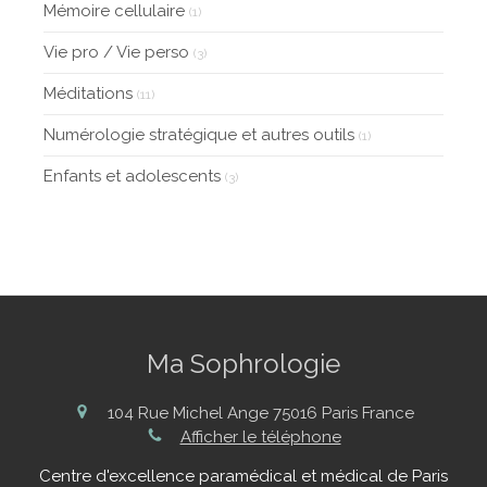
Mémoire cellulaire
(1)
Vie pro / Vie perso
(3)
Méditations
(11)
Numérologie stratégique et autres outils
(1)
Enfants et adolescents
(3)
Ma Sophrologie
104 Rue Michel Ange
75016
Paris
France
Afficher le téléphone
Centre d'excellence paramédical et médical de Paris