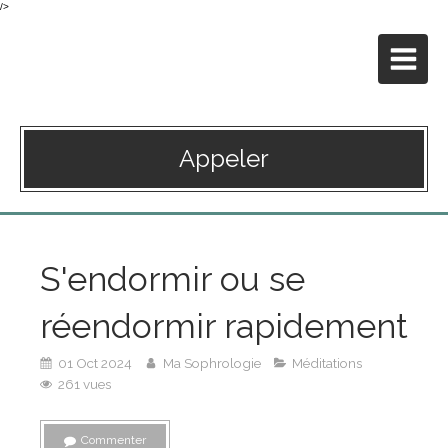
/>
Ma Sophrologie
à Paris 16ème
Appeler
S'endormir ou se
réendormir rapidement
01 Oct 2024
Ma Sophrologie
Méditations
261 vues
Commenter