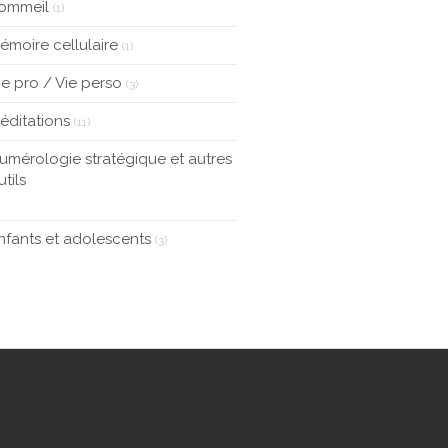
ommeil
(1)
émoire cellulaire
(1)
ie pro / Vie perso
(3)
éditations
(11)
umérologie stratégique et autres
utils
nfants et adolescents
(3)