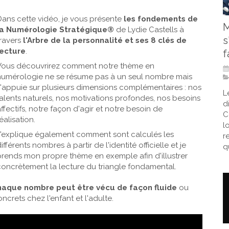
Dans cette vidéo, je vous présente
les fondements de
M
la Numérologie Stratégique®
de Lydie Castells à
s
ravers
l'Arbre de la personnalité et ses 8 clés de
lecture
.
f
Vous découvrirez comment notre thème en
numérologie ne se résume pas à un seul nombre mais
s'appuie sur plusieurs dimensions complémentaires : nos
L
talents naturels, nos motivations profondes, nos besoins
d
ffectifs, notre façon d'agir et notre besoin de
C
éalisation.
l
J'explique également comment sont calculés les
r
ifférents nombres à partir de l'identité officielle et je
qu
prends mon propre thème en exemple afin d'illustrer
concrètement la lecture du triangle fondamental.
haque nombre peut être vécu de façon fluide
ou
crets chez l'enfant et l'adulte.