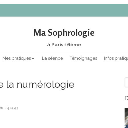
Ma Sophrologie
à Paris 16ème
Mes pratiques
La séance
Témoignages
Infos pratiq
R
e la numérologie
D
44 vues