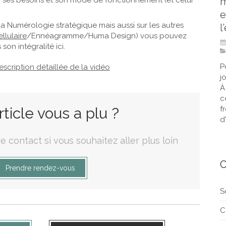
m
 ses besoins et son mode de fonctionnement (et celui
e
 la Numérologie stratégique mais aussi sur les autres
l
llulaire
/Ennéagramme/Huma Design) vous pouvez
son intégralité ici.
P
description détaillée de la vidéo
j
À
c
f
rticle vous a plu ?
d'
e contact si vous souhaitez aller plus loin
C
Prendre rendez-vous
S
C