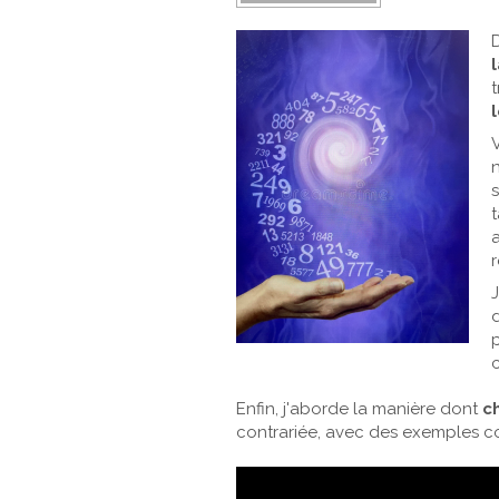
t
a
r
d
Enfin, j'aborde la manière dont
c
contrariée, avec des exemples con