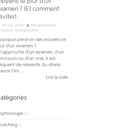
oyens le jour d’un
xamen ? (Et comment
’éviter)
26 Juin 2026
Ma Sophrologie
Enfants et adolescents
ourquoi perd-on ses moyens le
our d'un examen ?
 l'approche d'un examen, d'un
oncours ou d'un oral, il est
réquent de ressentir du stress,
avoir l'im...
Lire la suite...
atégories
ophrologie
(6)
oaching
(2)