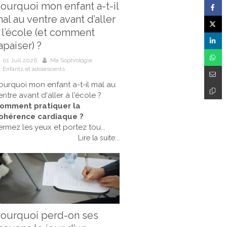
ourquoi mon enfant a-t-il
al au ventre avant d’aller
 l’école (et comment
’apaiser) ?
01 Juil 2026
Ma Sophrologie
Enfants et adolescents
ourquoi mon enfant a-t-il mal au
entre avant d'aller à l'école ?
omment pratiquer la
ohérence cardiaque ?
ermez les yeux et portez tou...
Lire la suite...
ourquoi perd-on ses