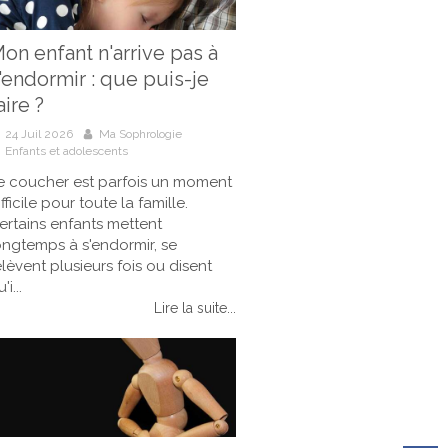
on enfant n'arrive pas à
'endormir : que puis-je
aire ?
24 Juil 2026
Ma Sophrologie
Enfants et adolescents
e coucher est parfois un moment
ifficile pour toute la famille.
ertains enfants mettent
ongtemps à s'endormir, se
elèvent plusieurs fois ou disent
'i...
Lire la suite...