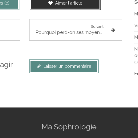
S
s (0)
Aimer l'article
M
V
Suivant
Pourquoi perd-on ses moyens le jour d’un examen ? (Et comment l’éviter)
M
N
o
(1)
agir
Laisser un commentaire
E
Ma Sophrologie