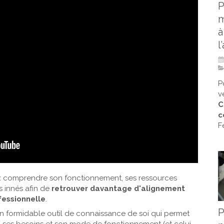
P
m
à
l
P
v
C
c
F
 comprendre son fonctionnement, ses ressources
ts innés afin de
retrouver davantage d'alignement
fessionnelle
.
P
n formidable outil de connaissance de soi qui permet