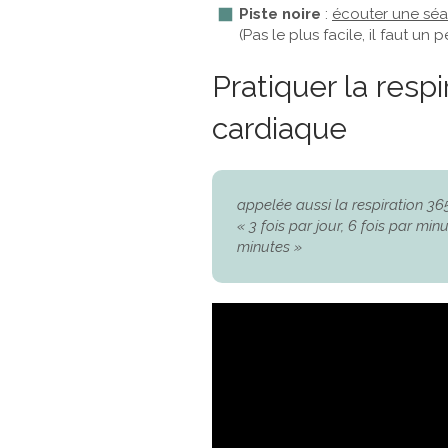
Piste noire
:
écouter une séa
(Pas le plus facile, il faut un
Pratiquer la resp
cardiaque
appelée aussi la respiration 36
« 3 fois par jour, 6 fois par min
minutes »