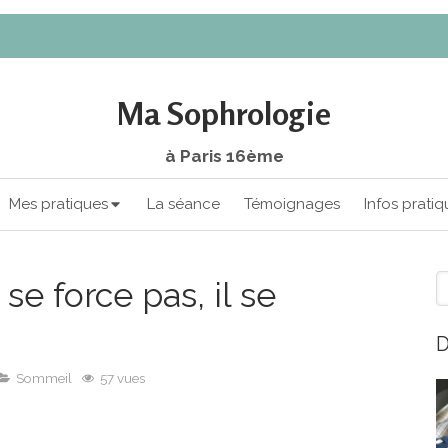
Ma Sophrologie
à Paris 16ème
Mes pratiques
La séance
Témoignages
Infos pratiq
R
e force pas, il se
D
Sommeil
57 vues