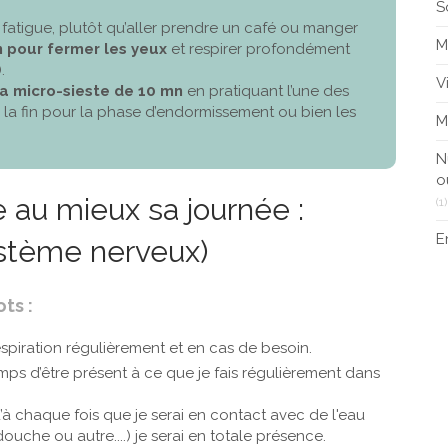
S
fatigue, plutôt qu’aller prendre un café ou manger
M
 pour fermer les yeux
et respirer profondément
.
V
la micro-sieste de 10 mn
en pratiquant l’une des
à la fin pour la phase d’endormissement ou bien les
M
N
o
 au mieux sa journée :
(1)
E
ystème nerveux)
ts :
respiration régulièrement et en cas de besoin.
mps d’être présent à ce que je fais régulièrement dans
’à chaque fois que je serai en contact avec de l'eau
ouche ou autre....) je serai en totale présence.