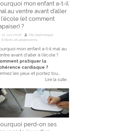
ourquoi mon enfant a-t-il
al au ventre avant d’aller
 l’école (et comment
’apaiser) ?
01 Juil 2026
Ma Sophrologie
Enfants et adolescents
ourquoi mon enfant a-t-il mal au
entre avant d'aller à l'école ?
omment pratiquer la
ohérence cardiaque ?
ermez les yeux et portez tou...
Lire la suite...
ourquoi perd-on ses