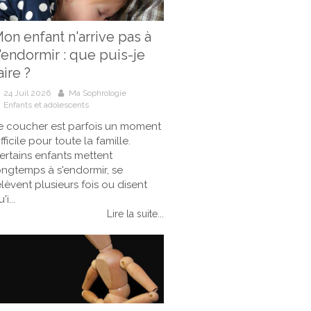
on enfant n'arrive pas à
'endormir : que puis-je
aire ?
24 Juil 2026
Ma Sophrologie
Enfants et adolescents
e coucher est parfois un moment
ifficile pour toute la famille.
ertains enfants mettent
ongtemps à s'endormir, se
elèvent plusieurs fois ou disent
'i...
Lire la suite...