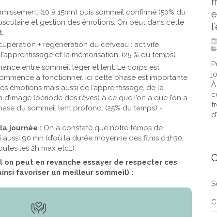
m
issement (10 à 15mn) puis sommeil confirmé (50% du
e
usculaire et gestion des émotions. On peut dans cette
l
t.
upération + régénération du cerveau : activité
 l’apprentissage et la mémorisation. (25 % du temps)
P
ance entre sommeil léger et lent. Le corps est
j
ommence à fonctionner. Ici cette phase est importante
À
s émotions mais aussi de l’apprentissage, de la
c
n d’image (période des rêves) à ce que l’on a que l’on a
f
hase du sommeil lent profond. (25% du temps) -
d'
la journée :
On a constaté que notre temps de
 aussi 90 mn (d’où la durée moyenne des films d’1h30,
outes les 2h max etc…).
C
il on peut en revanche essayer de respecter ces
insi favoriser un meilleur sommeil) :
S
C