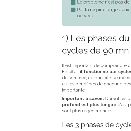
Le problème n’est pas de
Par la respiration, je p
nerveux.
1) Les phases du
cycles de 90 mn
Il est important de comprendre c
En effet,
il fonctionne par cycl
du sommeil, ce qui fait que mêm
eu les bénéfices de chacune des 
importante.
I
mportant à savoir:
Durant les p
profond est plus longue
c'est 
sont plus régénératrices.
Les 3 phases de cycl