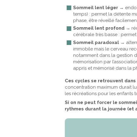
Sommeil lent léger
→ endorm
temps) : permet la détente m
phase, être réveillé facilemen
Sommeil lent profond
→ réc
cérébrale très basse : permet
Sommeil paradoxal
→ altern
immobile mais le cerveau rec
notamment dans la gestion de
mémorisation par l’associatio
appris et mémorisé dans la p
Ces cycles se retrouvent dans 
concentration maximum durait lui
les récréations pour les enfants t
Si on ne peut forcer le somme
rythmes durant la journée (et a