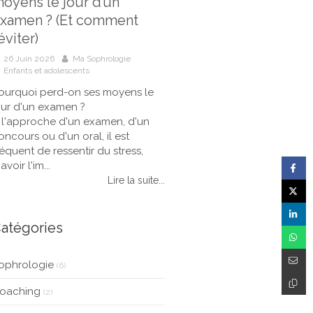
oyens le jour d’un
xamen ? (Et comment
’éviter)
26 Juin 2026
Ma Sophrologie
Enfants et adolescents
ourquoi perd-on ses moyens le
our d'un examen ?
 l'approche d'un examen, d'un
oncours ou d'un oral, il est
réquent de ressentir du stress,
avoir l'im...
Lire la suite...
atégories
ophrologie
(6)
oaching
(2)