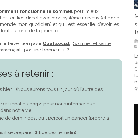
omment fonctionne le sommeil
pour mieux
M
 est en lien direct avec mon système nerveux (et donc
s
nde, mon quotidien) et qu’il est essentiel d’avoir les
 tout au long de la journée.
f
n intervention pour
Qualisocial
:
Sommeil et santé
ommençait… par une bonne nuit ?
L
d
C
s à retenir :
l
r
qu
 bien ! (Nous aurons tous un jour où l’autre des
 1er signal du corps pour nous informer que
dans notre vie.
de dormir c’est qu’il perçoit un danger (propre à
 il se prépare ! (Et ce dès le matin)