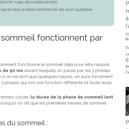
 dormir mais de redescendre.
P
eux reprendre la télécommande de mon système
m
à
l
 sommeil fonctionnent par
P
v
C
omment fonctionne le sommeil déjà pour être rassuré.
c
es de 90 mn
durant lesquels on passe par les 3 phases
F
e si on ne dort que quelques heures, on aura forcément
3 phases qui ont une fonction différente et toute aussi
remiers cycles,
la durée de la phase de sommeil lent
pourquoi on dit que les premières heures de sommeil
es du sommeil :
P