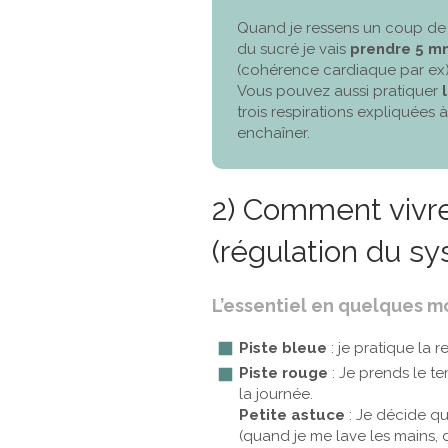
Quand je ressens un coup de 
du sucré je vais
prendre 5 mn
(cohérence cardiaque par ex)
Vous pouvez aussi pratiquer
trois respirations expliquées 
enchaîner.
2) Comment vivre
(régulation du s
L’essentiel en quelques mo
Piste bleue
: je pratique la 
Piste rouge
: Je prends le te
la journée.
Petite astuce
: Je décide qu
(quand je me lave les mains, d