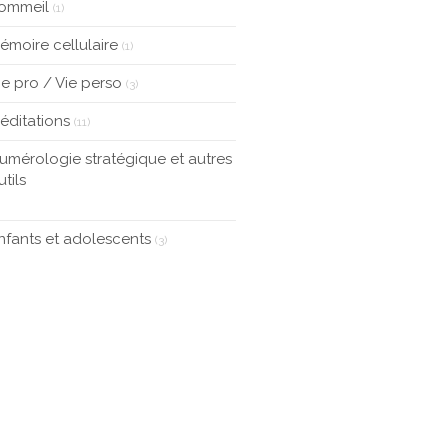
ommeil
(1)
émoire cellulaire
(1)
ie pro / Vie perso
(3)
éditations
(11)
umérologie stratégique et autres
utils
nfants et adolescents
(3)