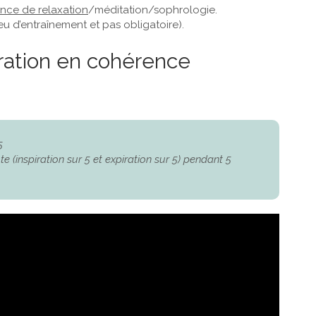
nce de relaxation
/méditation/sophrologie.
 peu d’entraînement et pas obligatoire).
iration en cohérence
5
ute (inspiration sur 5 et expiration sur 5) pendant 5